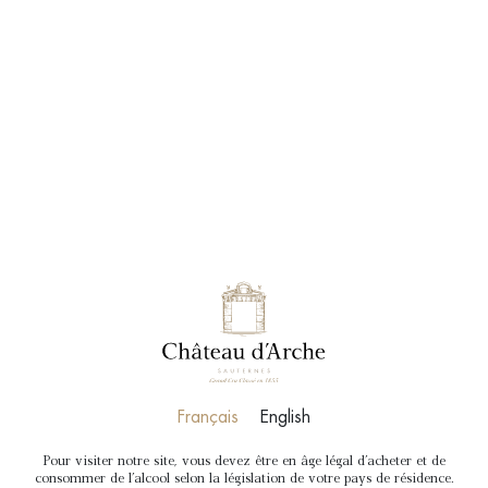
RÉSERVER
BOUTIQUE
Château d’Arche
AOC Sauternes
Grand cru classé en 1855
Français
English
Unique, Intemporel
Pour visiter notre site, vous devez être en âge légal d'acheter et de
consommer de l'alcool selon la législation de votre pays de résidence.