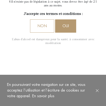
S'il n'existe pas de législation à ce sujet, vous devez être âgé de 21
ans au moins.
J'accepte ces termes et conditions :
NON
OUI
L'abus d'alcool est dangereux pour la santé, à consommer avec
modération
Au nez, on constate un beau parfum de liqueur de
mandarine et une touche boisée qui apporte une note
pâtissière. La bouche est très onctueuse et généreuse tout en
En poursuivant votre navigation sur ce site, vous
préservant une belle acidité. Ce vin se caractérise par son
acceptez l’utilisation et l’écriture de cookies sur
équilibre et présente une belle longueur.
votre appareil.
En savoir plus