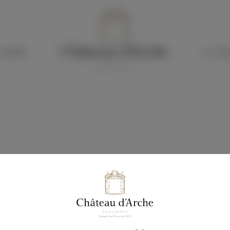
HAMBRES
LE CHÂT
AUTERNES
uternes à votre rythme, entre vignobles et patrimoine.
 personne ou journée complète : 50€ par personne