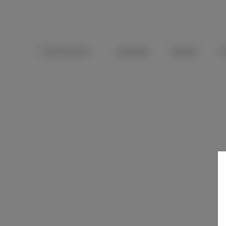
ŒNOTOURISME
SÉMINAIRE
MARIAGE
C
BALADE À VÉLO À S
Pour quelques heures ou une journée entière, admirez Sa
Durée
: de 2h à la journée complète
Tarif
: 2h : 20€ par personne, demi-journée : 30€ par
PLUS D'INFOS
RÉSERVER