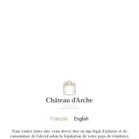
RÉSERVER
BOUTIQUE
DÉGUSTATION
COMMENTÉE
Dégustation commentée de 3 vins d’AOC
Sauternes.
Durée
: 30 minutes
Prix
: 15€ par personne
Disponible sur place, sans réservation.
Français
English
PLUS D'INFOS
NOUS CONTACTER
Pour visiter notre site, vous devez être en âge légal d'acheter et de
consommer de l'alcool selon la législation de votre pays de résidence.