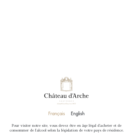
RÉSERVER
BOUTIQUE
« A » Château d’Arche Blanc
Bordeaux Blanc Sec
Un blanc sec typique de
Français
English
Pour visiter notre site, vous devez être en âge légal d'acheter et de
consommer de l'alcool selon la législation de votre pays de résidence.