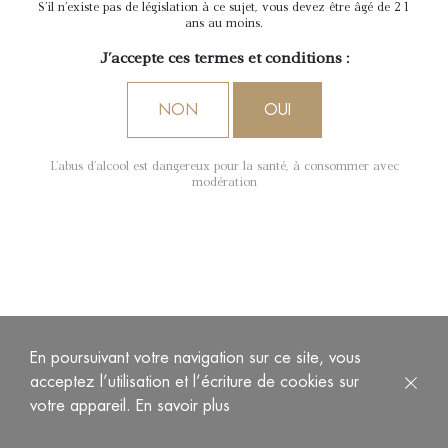
Sauternes
S'il n'existe pas de législation à ce sujet, vous devez être âgé de 21
ans au moins.
J'accepte ces termes et conditions :
NON
OUI
L'abus d'alcool est dangereux pour la santé, à consommer avec
modération
« A » de Château d’Arche est un vin blanc sec en appellation
Bordeaux produit par le Château d’Arche, Grand cru classé
de Sauternes en 1855.
En poursuivant votre navigation sur ce site, vous
Ce vin présente une robe pale, limpide et brillante.
acceptez l’utilisation et l’écriture de cookies sur
Le nez est frais et offre de nombreux agrumes (citron, cédrat,
votre appareil.
En savoir plus
pamplemousse), du fruit de la passion et des notes florales